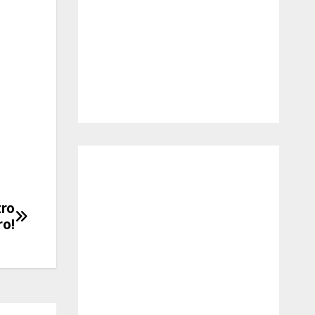
tro
ro!