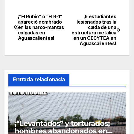
¡“El Rubio” o “El R-1”
¡6 estudiantes
Navegación
apareció nombrado
lesionados tras la
en las narco-mantas
caída de una
de
colgadas en
estructura metálica
Aguascalientes!
en un CECYTEA en
entradas
Aguascalientes!
Entrada relacionada
¡“Levantados” y torturados;
hombres abandonados en