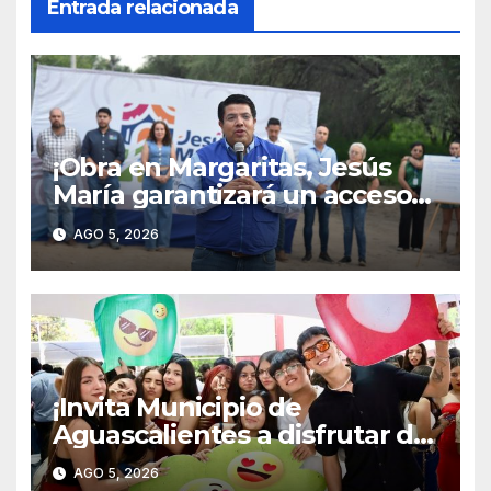
Entrada relacionada
¡Obra en Margaritas, Jesús
María garantizará un acceso
más seguro para estudiantes
AGO 5, 2026
y familias!
¡Invita Municipio de
Aguascalientes a disfrutar del
IMJUVA FEST 2026!
AGO 5, 2026