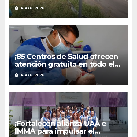
libramiento carretero
AGO 6, 2026
poniente!
¡85 Centros de Salud ofrecen
atención gratuita en todo el
territorio estatal!
AGO 6, 2026
¡Fortalecen alianza UAA e
IMMA para impulsar el