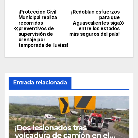
¡Protección Civil
¡Redoblan esfuerzos
Navegación
Municipal realiza
para que
recorridos
Aguascalientes siga
de
preventivos de
entre los estados
supervisión de
más seguros del país!
entradas
drenaje por
temporada de lluvias!
Entrada relacionada
¡Dos lesionados tras
volcadura de camión en el