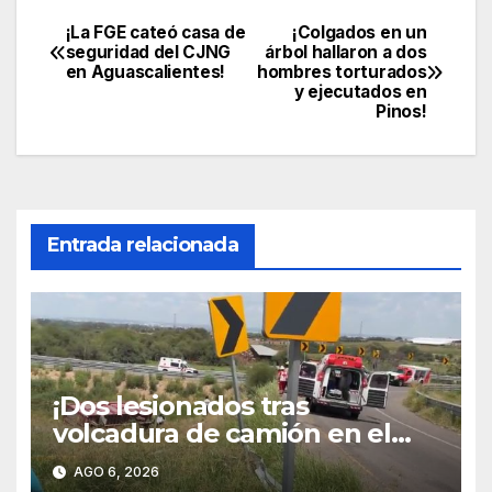
¡La FGE cateó casa de
¡Colgados en un
Navegación
seguridad del CJNG
árbol hallaron a dos
en Aguascalientes!
hombres torturados
de
y ejecutados en
Pinos!
entradas
Entrada relacionada
¡Dos lesionados tras
volcadura de camión en el
libramiento carretero
AGO 6, 2026
poniente!