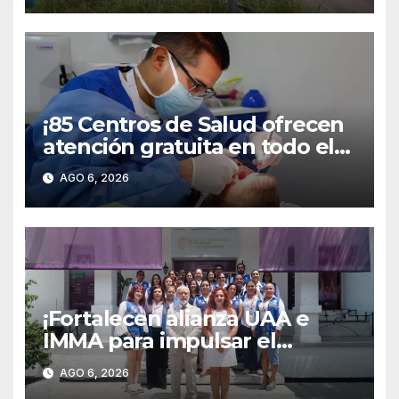
¡85 Centros de Salud ofrecen
atención gratuita en todo el
territorio estatal!
AGO 6, 2026
¡Fortalecen alianza UAA e
IMMA para impulsar el
desarrollo integral de las
AGO 6, 2026
mujeres universitarias!