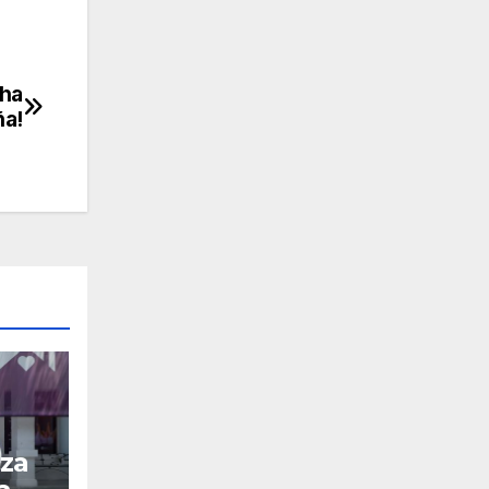
cha
ña!
nza