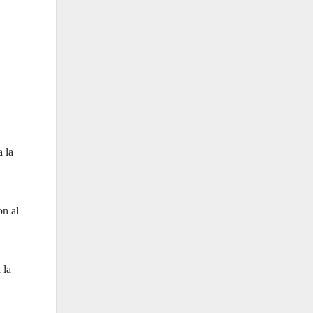
a la
on al
 la