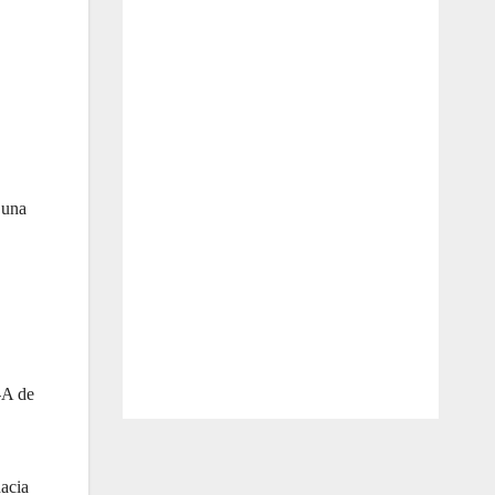
 una
-A de
hacia