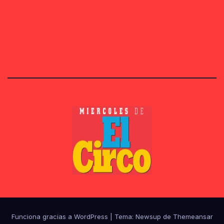
Funciona gracias a WordPress
|
Tema:
Newsup
de
Themeansar