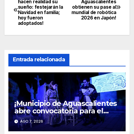
hacen realidad su
Aguascalientes
sueño: festejarán la
obtienen su pase al
de
Navidad en familia;
mundial de robótica
hoy fueron
2026 en Japón!
entradas
adoptados!
Entrada relacionada
¡Municipio de Aguascalientes
abre convocatoria para el
espectáculo “Mitos y
AGO 7, 2026
Leyendas 2026”!