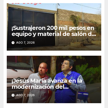
¡Sustrajeron 200 mil pesos en
equipo y material de salón de
fiestas en Pintores
AGO 7, 2026
Mexicanos!
¡Jesús María avanza en la
modernización del
alumbrado público; Paso
AGO 7, 2026
Blanco ya cuenta con
iluminación 100 % LED!