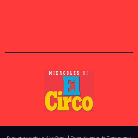
Funciona gracias a WordPress
|
Tema:
Newsup
de
Themeansar