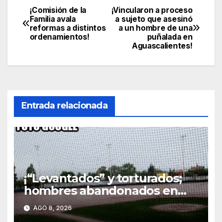
¡Comisión de la
¡Vincularon a proceso
Navegación
Familia avala
a sujeto que asesinó
reformas a distintos
a un hombre de una
de
ordenamientos!
puñalada en
Aguascalientes!
entradas
Entrada relacionada
¡“Levantados” y torturados;
hombres abandonados en
parque terminan heridos en
AGO 8, 2026
hospital de Rincón de Romos!