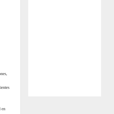
ones,
ientes
l en