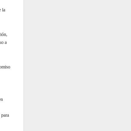
 la
ión,
so a
romiso
en
 para