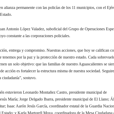
 alianza permanente con las policías de los 11 municipios, con el Ejér
 Estado.
 Juan Antonio López Valadez, suboficial del Grupo de Operaciones Espe
yo constante a las corporaciones policiales.
ención, entrega y compromiso. Nuestras acciones, que hoy se califican 
e tenemos por la paz y la protección de nuestro estado. Cada sobrevuel
enen un solo objetivo: que las familias de nuestro
Aguascalientes se sie
 de acción es fortalecer la estructura misma de nuestra sociedad. Segui
a ciudadanía”, sostuvo.
bién estuvieron Leonardo Montañez Castro, presidente municipal de
esús María; Jorge Delgado Ibarra, presidente municipal de El Llano; Á
tar; Isaac Aarón Jesús García, coordinador estatal de la Guardia Nacio
el Estado; y Karla Martorell Moya, coordinadora de la Mesa Ciudadana 