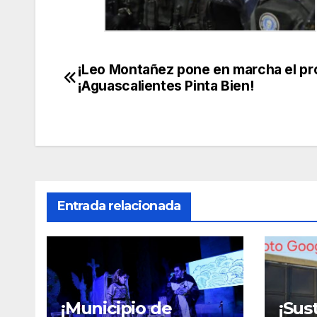
¡Leo Montañez pone en marcha el p
Navegación
¡Aguascalientes Pinta Bien!
de
entradas
Entrada relacionada
¡Municipio de
¡Sus