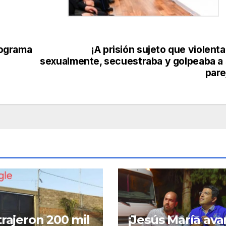
rograma
¡A prisión sujeto que violent
sexualmente, secuestraba y golpeaba a
pare
trajeron 200 mil
¡Jesús María ava