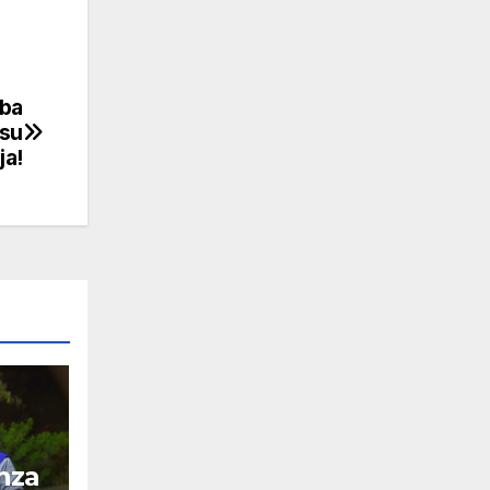
aba
 su
ja!
nza