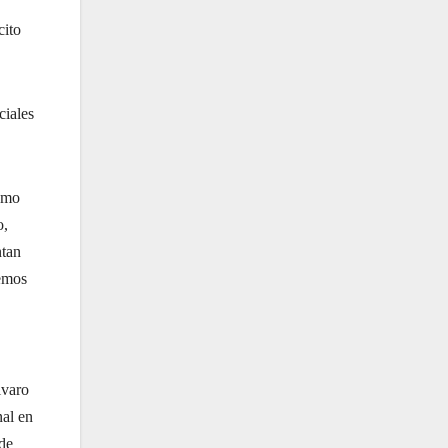
cito
ciales
como
o,
ntan
remos
lvaro
nal en
de