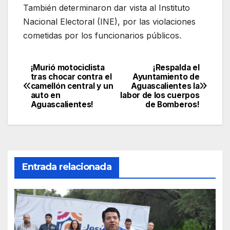
También determinaron dar vista al Instituto
Nacional Electoral (INE), por las violaciones
cometidas por los funcionarios públicos.
¡Murió motociclista
¡Respalda el
Navegación
tras chocar contra el
Ayuntamiento de
camellón central y un
Aguascalientes la
de
auto en
labor de los cuerpos
Aguascalientes!
de Bomberos!
entradas
Entrada relacionada