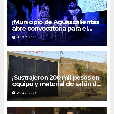
¡Municipio de Aguascalientes
abre convocatoria para el
espectáculo “Mitos y
AGO 7, 2026
Leyendas 2026”!
¡Sustrajeron 200 mil pesos en
equipo y material de salón de
fiestas en Pintores
AGO 7, 2026
Mexicanos!