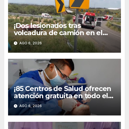
¡Dos lesionados tras
volcadura de camión en el
libramiento carretero
AGO 6, 2026
poniente!
¡85 Centros de Salud ofrecen
atención gratuita en todo el
territorio estatal!
AGO 6, 2026