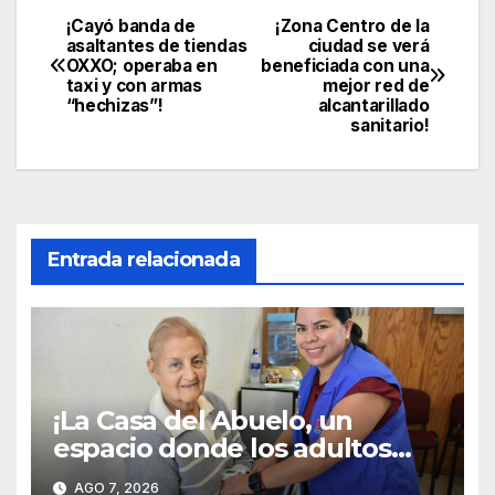
¡Cayó banda de
¡Zona Centro de la
Navegación
asaltantes de tiendas
ciudad se verá
OXXO; operaba en
beneficiada con una
de
taxi y con armas
mejor red de
“hechizas”!
alcantarillado
entradas
sanitario!
Entrada relacionada
¡La Casa del Abuelo, un
espacio donde los adultos
mayores reciben respeto,
AGO 7, 2026