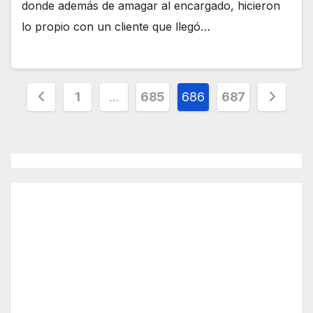
donde además de amagar al encargado, hicieron
lo propio con un cliente que llegó…
Paginación
1
…
685
686
687
de
entradas