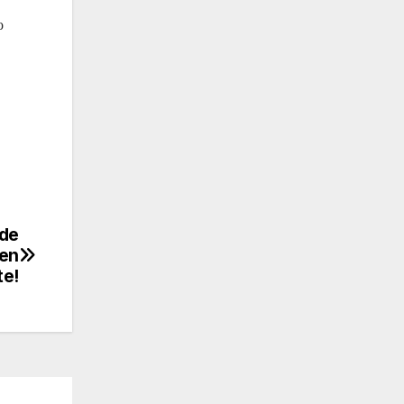
o
 de
 en
e!