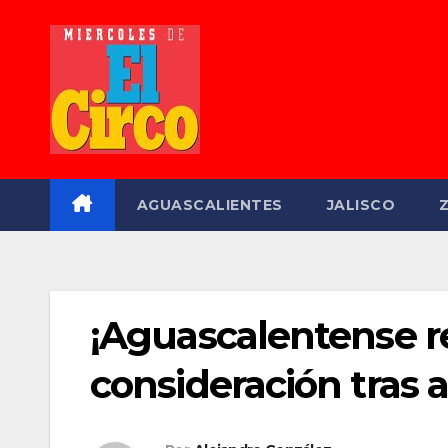
Saltar
al
contenido
AGUASCALIENTES
JALISCO
¡Aguascalentense r
consideración tras 