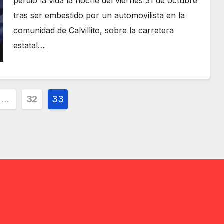
perdió la vida la noche del viernes 31 de octubre
tras ser embestido por un automovilista en la
comunidad de Calvillito, sobre la carretera
estatal…
ción
…
32
33
s