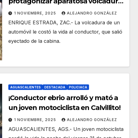
protagonizar aparatosa volcadura
en la carretera federal 45!
1 NOVIEMBRE, 2025
ALEJANDRO GONZÁLEZ
ENRIQUE ESTRADA, ZAC.- La volcadura de un
automóvil le costó la vida al conductor, que salió
eyectado de la cabina.
AGUASCALIENTES
DESTACADA
POLICIACA
¡Conductor ebrio arrolló y mató a
un joven motociclista en Calvillito!
1 NOVIEMBRE, 2025
ALEJANDRO GONZÁLEZ
AGUASCALIENTES, AGS.- Un joven motociclista