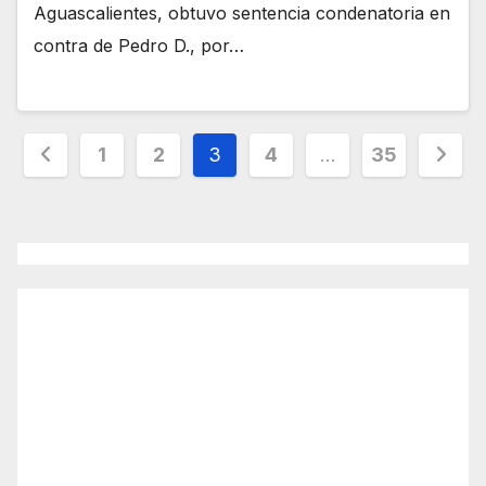
Aguascalientes, obtuvo sentencia condenatoria en
contra de Pedro D., por…
Paginación
1
2
3
4
…
35
de
entradas