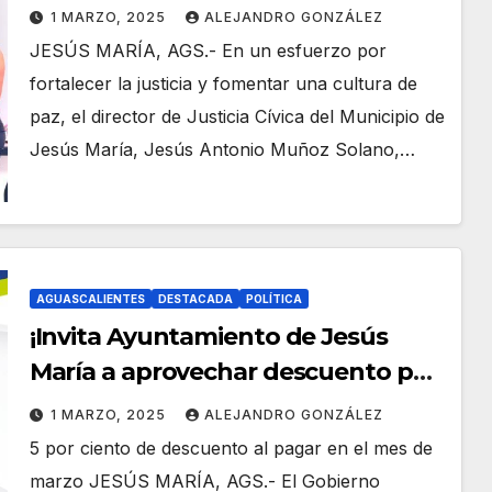
Centro de Conciliación Laboral
1 MARZO, 2025
ALEJANDRO GONZÁLEZ
suman esfuerzos!
JESÚS MARÍA, AGS.- En un esfuerzo por
fortalecer la justicia y fomentar una cultura de
paz, el director de Justicia Cívica del Municipio de
Jesús María, Jesús Antonio Muñoz Solano,…
AGUASCALIENTES
DESTACADA
POLÍTICA
¡Invita Ayuntamiento de Jesús
María a aprovechar descuento por
pago del predial en el mes de
1 MARZO, 2025
ALEJANDRO GONZÁLEZ
marzo!
5 por ciento de descuento al pagar en el mes de
marzo JESÚS MARÍA, AGS.- El Gobierno