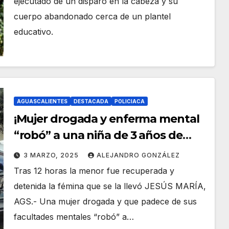
ejecutado de un disparo en la cabeza y su
cuerpo abandonado cerca de un plantel
educativo.
AGUASCALIENTES
DESTACADA
POLICIACA
¡Mujer drogada y enferma mental
“robó” a una niña de 3 años de
edad en Aguascalientes!
3 MARZO, 2025
ALEJANDRO GONZÁLEZ
Tras 12 horas la menor fue recuperada y
detenida la fémina que se la llevó JESÚS MARÍA,
AGS.- Una mujer drogada y que padece de sus
facultades mentales “robó” a…