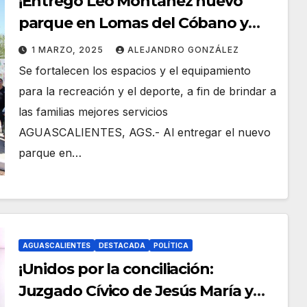
¡Entregó Leo Montañez nuevo
parque en Lomas del Cóbano y
vehículos para servicios públicos!
1 MARZO, 2025
ALEJANDRO GONZÁLEZ
Se fortalecen los espacios y el equipamiento
para la recreación y el deporte, a fin de brindar a
las familias mejores servicios
AGUASCALIENTES, AGS.- Al entregar el nuevo
parque en…
AGUASCALIENTES
DESTACADA
POLÍTICA
¡Unidos por la conciliación:
Juzgado Cívico de Jesús María y