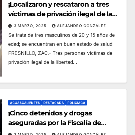
¡Localizaron y rescataron a tres
víctimas de privación ilegal de la
libertad en Fresnillo!
3 MARZO, 2025
ALEJANDRO GONZÁLEZ
Se trata de tres masculinos de 20 y 15 años de
edad; se encuentran en buen estado de salud
FRESNILLO, ZAC.- Tres personas víctimas de
privación ilegal de la libertad…
AGUASCALIENTES
DESTACADA
POLICIACA
¡Cinco detenidos y drogas
aseguradas por la Fiscalía de
Aguascalientes tras varios cateos
3 MARZO, 2025
ALEJANDRO GONZÁLEZ