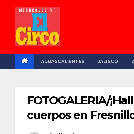
Saltar
al
contenido
AGUASCALIENTES
JALISCO
FOTOGALERIA/¡Halla
cuerpos en Fresnillo