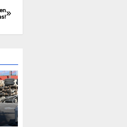
 en
as!
ero