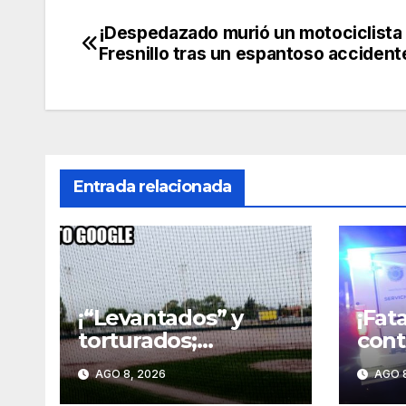
¡Despedazado murió un motociclista
Navegación
Fresnillo tras un espantoso accident
de
entradas
Entrada relacionada
¡“Levantados” y
¡Fat
torturados;
cont
hombres
Cosí
AGO 8, 2026
AGO 8
abandonados en
auto