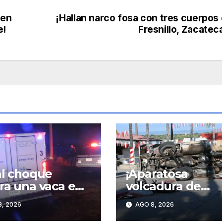
 en
¡Hallan narco fosa con tres cuerpos
e!
Fresnillo, Zacatec
al choque
¡Aparatosa
ra una vaca en
volcadura de
o dejó a un
camión cement
, 2026
AGO 8, 2026
movilista
en San José de