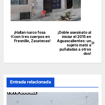
¡Hallan narco fosa
¡Doble asesinato al
Navegación
con tres cuerpos en
iniciar el 2015 en
Fresnillo, Zacatecas!
Aguascalientes: un
de
sujeto mató a
puñaladas a otros
entradas
dos!
Entrada relacionada