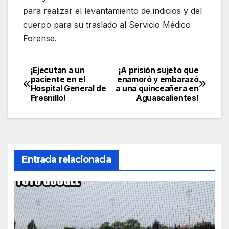
para realizar el levantamiento de indicios y del
cuerpo para su traslado al Servicio Médico
Forense.
¡Ejecutan a un
¡A prisión sujeto que
Navegación
paciente en el
enamoró y embarazó
Hospital General de
a una quinceañera en
de
Fresnillo!
Aguascalientes!
entradas
Entrada relacionada