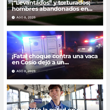
¡“Levantados” y torturados;
hombres abandonados en
parque terminan heridos en
AGO 8, 2026
hospital de Rincón de Romos!
¡Fatal choque contra una vaca
en Cosío dejó a un
automovilista muerto y a un
AGO 8, 2026
motociclista grave!
¡Paga sólo la mitad en el