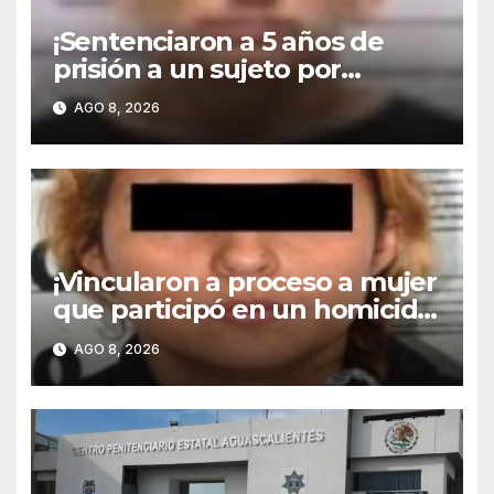
¡Sentenciaron a 5 años de
prisión a un sujeto por
atentados a la seguridad de
AGO 8, 2026
la comunidad!
¡Vincularon a proceso a mujer
que participó en un homicidio
en la colonia Balcones!
AGO 8, 2026