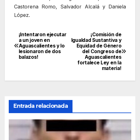
Castorena Romo, Salvador Alcalá y Daniela
López.
¡Intentaron ejecutar
¡Comisión de
Navegación
a un joven en
Igualdad Sustantiva y
Aguascalientes y lo
Equidad de Género
de
lesionaron de dos
del Congreso de
balazos!
Aguascalientes
entradas
fortalece Ley en la
materia!
Entrada relacionada