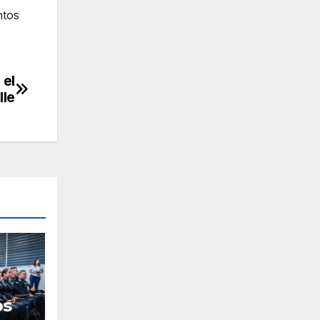
ntos
 el
lle
os