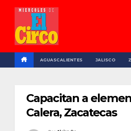
Saltar
al
contenido
AGUASCALIENTES
JALISCO
Capacitan a element
Calera, Zacatecas