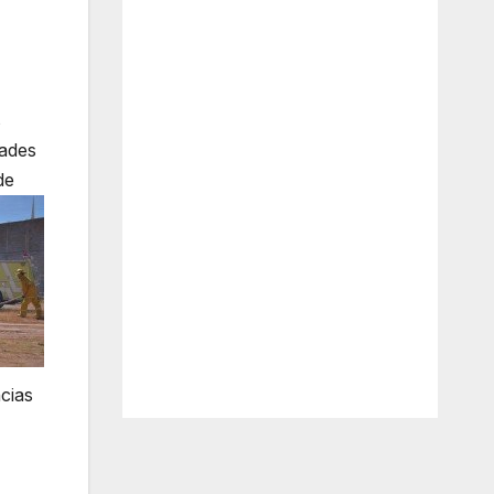
s
dades
de
cias