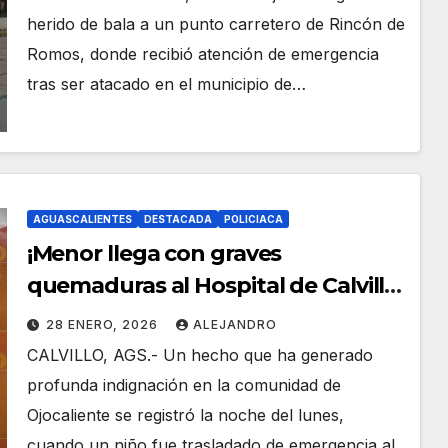
herido de bala a un punto carretero de Rincón de
Romos, donde recibió atención de emergencia
tras ser atacado en el municipio de…
AGUASCALIENTES
DESTACADA
POLICIACA
¡Menor llega con graves
quemaduras al Hospital de Calvillo;
vecino lo lanzó a una fogata!
28 ENERO, 2026
ALEJANDRO
CALVILLO, AGS.- Un hecho que ha generado
profunda indignación en la comunidad de
Ojocaliente se registró la noche del lunes,
cuando un niño fue trasladado de emergencia al