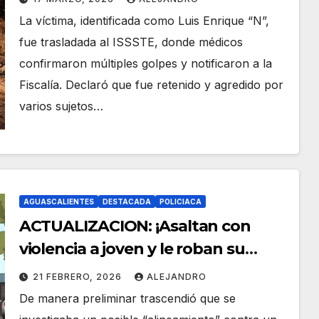
Rincón de Romos
La víctima, identificada como Luis Enrique “N”,
fue trasladada al ISSSTE, donde médicos
confirmaron múltiples golpes y notificaron a la
Fiscalía. Declaró que fue retenido y agredido por
varios sujetos…
AGUASCALIENTES
DESTACADA
POLICIACA
ACTUALIZACION: ¡Asaltan con
violencia a joven y le roban su
motocicleta en Margaritas!
21 FEBRERO, 2026
ALEJANDRO
De manera preliminar trascendió que se