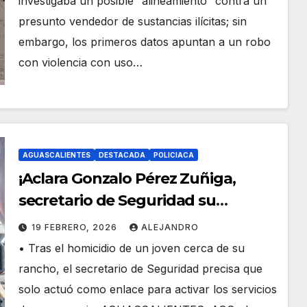
investigaba un posible “alineamiento” contra un
presunto vendedor de sustancias ilícitas; sin
embargo, los primeros datos apuntan a un robo
con violencia con uso…
AGUASCALIENTES
DESTACADA
POLICIACA
¡Aclara Gonzalo Pérez Zuñiga,
secretario de Seguridad su
involucramiento en carpeta de la
19 FEBRERO, 2026
ALEJANDRO
Fiscalía!
• Tras el homicidio de un joven cerca de su
rancho, el secretario de Seguridad precisa que
solo actuó como enlace para activar los servicios