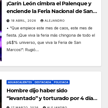
¡Carín León cimbra el Palenque y
enciende la Feria Nacional de San
Marcos 2026 desde la primera
18 ABRIL, 2026
ALEJANDRO
noche!
• “Que empiece este mes de caos, este mes de
fiesta. ¡Que viva la feria más chingona de todo el
p&$% universo, que viva la Feria de San
Marcos!”: Rugió…
AGUASCALIENTES
DESTACADA
POLICIACA
Hombre dijo haber sido
“levantado” y torturado por 4 días
es auxiliado por Estatales en
17 MARZO, 2026
ALEJANDRO