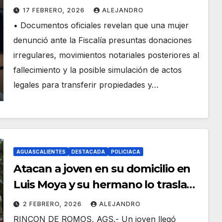
apropiarse de bienes de Francisco
17 FEBRERO, 2026
ALEJANDRO
NN!
• Documentos oficiales revelan que una mujer
denunció ante la Fiscalía presuntas donaciones
irregulares, movimientos notariales posteriores al
fallecimiento y la posible simulación de actos
legales para transferir propiedades y…
AGUASCALIENTES
DESTACADA
POLICIACA
Atacan a joven en su domicilio en
Luis Moya y su hermano lo traslada
a Aguascalientes por auxilio
2 FEBRERO, 2026
ALEJANDRO
RINCON DE ROMOS, AGS.- Un joven llegó