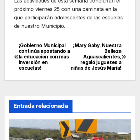
Las actividades de esta semana concluirán el
próximo viernes 25 con una caminata en la
que participarán adolescentes de las escuelas
de nuestro Municipio.
¡Gobierno Municipal
¡Mary Gaby, Nuestra
Navegación
continúa apostando a
Belleza
la educación con más
Aguascalientes,
de
inversión en
regaló juguetes a
escuelas!
niñas de Jesús María‏!
entradas
Entrada relacionada