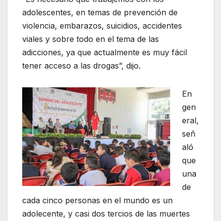
adolescentes, en temas de prevención de
violencia, embarazos, suicidios, accidentes
viales y sobre todo en el tema de las
adicciones, ya que actualmente es muy fácil
tener acceso a las drogas”, dijo.
En
gen
eral,
señ
aló
que
una
de
cada cinco personas en el mundo es un
adolecente, y casi dos tercios de las muertes