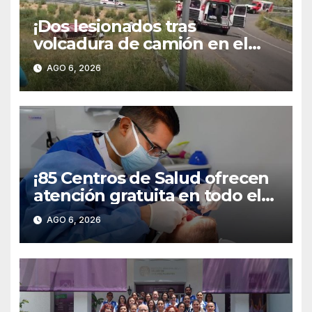
¡Dos lesionados tras
volcadura de camión en el
libramiento carretero
AGO 6, 2026
poniente!
¡85 Centros de Salud ofrecen
atención gratuita en todo el
territorio estatal!
AGO 6, 2026